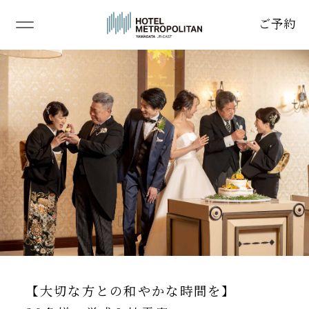
ご予約
TOP
トップページ
ABOUT
当ホテルの結婚式
CEREMONY&BANQUET
挙式＆披露宴会場
CUISINE
料理
BRIDAL FAIR
ブライダルフェア
WEDDING PLAN
ウェディングプラン
【大切な方との和やかな時間を】
ACCESS
アクセス