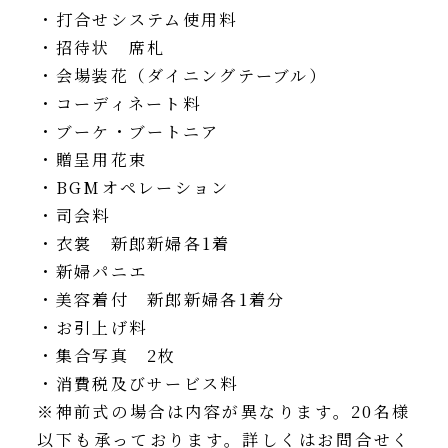
・打合せシステム使用料
・招待状 席札
・会場装花（ダイニングテーブル）
・コーディネート料
・ブーケ・ブートニア
・贈呈用花束
・BGMオペレーション
・司会料
・衣裳 新郎新婦各1着
・新婦パニエ
・美容着付 新郎新婦各1着分
・お引上げ料
・集合写真 2枚
・消費税及びサービス料
※神前式の場合は内容が異なります。20名様
以下も承っております。詳しくはお問合せく