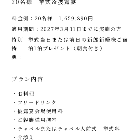
20名様 挙式＆披露宴
FAQ
よくあるご質問
料金例：
20名様 1,659,890円
INSTAGRAM
公式インスタグラム
適用期間：
2027年3月31日までに実施の方
特別
挙式当日または前日の新郎新婦様ご宿
特
泊1泊プレゼント（朝食付き）
ご成約のお客様
典：
ご列席のお客様
プラン内容
・お料理
・フリードリンク
・披露宴会場使用料
・ご親族様用控室
・チャペルまたはチャペル人前式 挙式料
・介添え