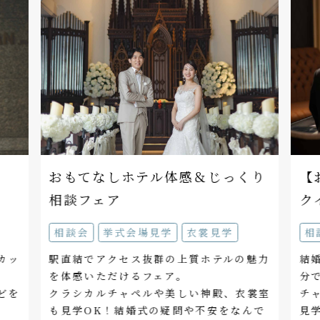
を
おもてなしホテル体感＆じっくり
【
相談フェア
ク
相談会
挙式会場見学
衣裳見学
相
カッ
駅直結でアクセス抜群の上質ホテルの魅力
結
を体感いただけるフェア。
分
どを
クラシカルチャペルや美しい神殿、衣裳室
チ
も見学OK！結婚式の疑問や不安をなんで
見