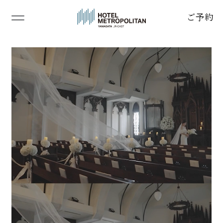
ご予約
TOP
トップページ
ABOUT
当ホテルの結婚式
CEREMONY&BANQUET
挙式＆披露宴会場
CUISINE
料理
BRIDAL FAIR
ブライダルフェア
WEDDING PLAN
ウェディングプラン
ACCESS
アクセス