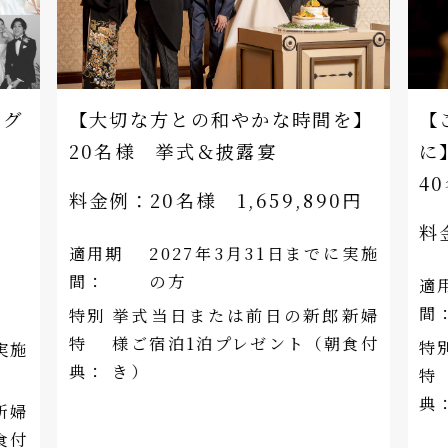
ング
【大切な方との和やかな時間を】
【
20名様 挙式＆披露宴
に
4
ン
料金例：
20名様 1,659,890円
料
適用期
2027年3月31日までに実施
ン
間：
の方
適
間
特別
挙式当日または前日の新郎新婦
特
様ご宿泊1泊プレゼント（朝食付
特
実施
典：
き）
特
典
新婦
食付