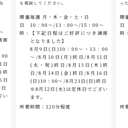
な
も相談してください。
っ
開催
毎週 月・木・金・土・日
開
日
10：00～/13：00～/15：00～
日
0～
時：
【下記日程はご好評につき満席
時
満席
となりました】
8月9日(日)10：00～・13：00
00
～/8月10日(月)終日/8月11日
1日
(火・祝)終日/8月13日(木)終
)終
日/8月14日(金)終日/8月16日
6日
(日)10：00～/8月23日(日)終日
終日
※8月12日(水)は定休日でござい
ざい
ます。
所要時間：
120分程度
所