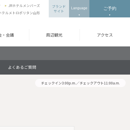
せ
JRホテルメンバーズ
ブランド
ご予約
Language
サイト
ホテルメトロポリタン山形
会・会議
周辺観光
アクセス
よくあるご質問
チェックイン3:00p.m.／チェックアウト11:00a.m.