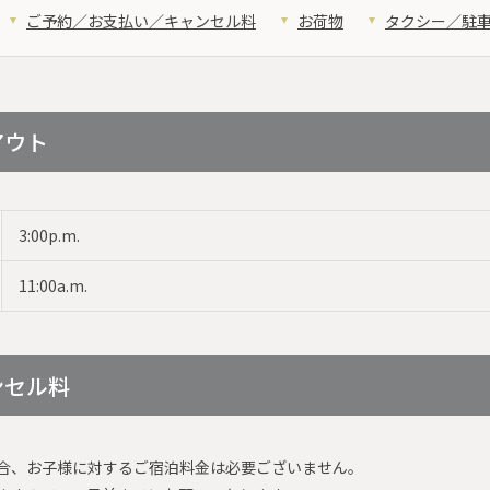
ご予約／お支払い／キャンセル料
お荷物
タクシー／駐
アウト
3:00p.m.
11:00a.m.
ンセル料
合、お子様に対するご宿泊料金は必要ございません。