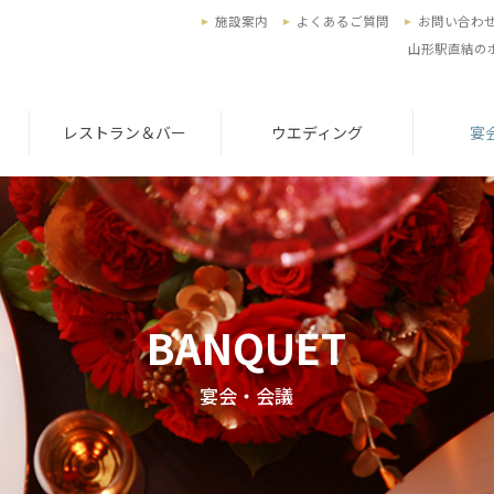
施設案内
よくあるご質問
お問い合わ
山形駅直結の
レストラン＆バー
ウエディング
宴
BANQUET
宴会・会議