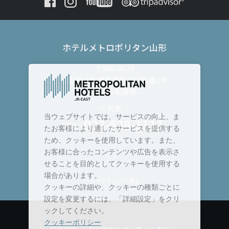
ホテルメトロポリタン山形
〒990-0039
山形県山形市香澄町1丁目1番1号
JR山形駅直結
＜ 代表 ＞
当ウェブサイトでは、サービスの向上、ま
023-628-1111
TEL :
たお客様により適したサービスを提供する
ため、クッキーを使用しています。また、
お客様に合ったコンテンツや広告を表示さ
せることを目的としてクッキーを使用する
場合があります。
ページトップへ戻る
クッキーの詳細や、クッキーの種類ごとに
設定を変更するには、「詳細設定」をクリ
>
ックしてください。
クッキーポリシー