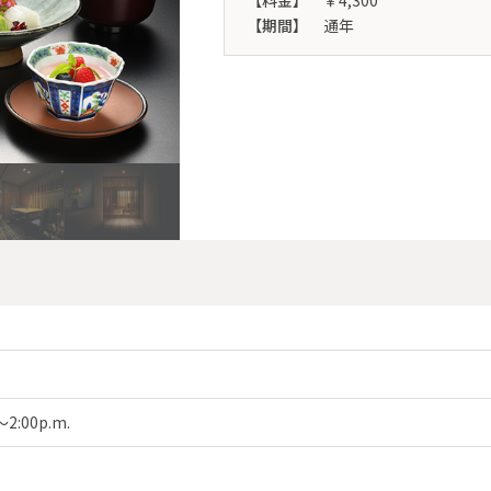
【料金】
￥4,300
【期間】
通年
～2:00p.m.