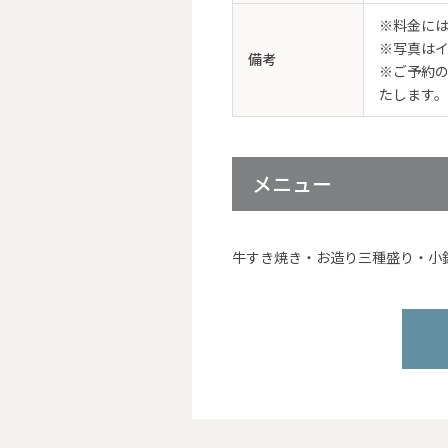
※料金に
※写真は
備考
※ご予約
たします。
メニュー
牛すき焼き・お造り三種盛り・小