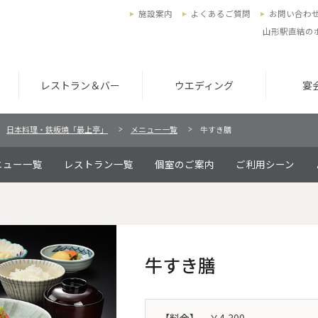
施設案内
よくあるご質問
お問い合わ
山形駅直結の
レストラン＆バー
ウエディング
宴
日本料理・鉄板焼「最上亭」
メニュー一覧
牛すき膳
ニュー一覧
レストラン一覧
個室のご案内
ご利用シーン
牛すき膳