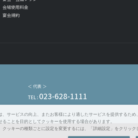
会場使用料金
宴会規約
＜ 代表 ＞
023-628-1111
TEL :
は、サービスの向上、またお客様により適したサービスを提供するため
せることを目的としてクッキーを使用する場合があります。
>
、クッキーの種類ごとに設定を変更するには、「詳細設定」をクリック