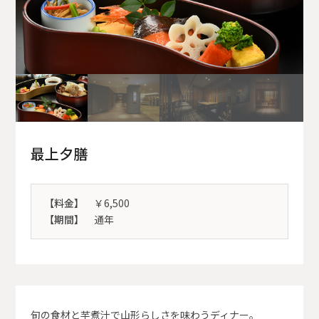
最上夕膳
【料金】
￥6,500
【期間】
通年
旬の食材と芋煮汁で山形らしさを味わうディナー。