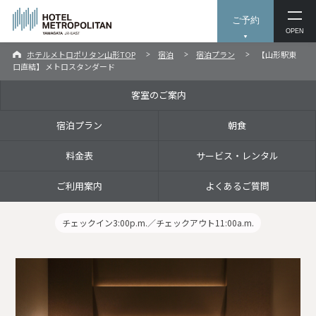
ご予約
OPEN
ホテルメトロポリタン山形TOP
宿泊
宿泊プラン
【山形駅東
口直結】 メトロスタンダード
客室のご案内
宿泊プラン
朝食
料金表
サービス・レンタル
ご利用案内
よくあるご質問
チェックイン3:00p.m.／チェックアウト11:00a.m.