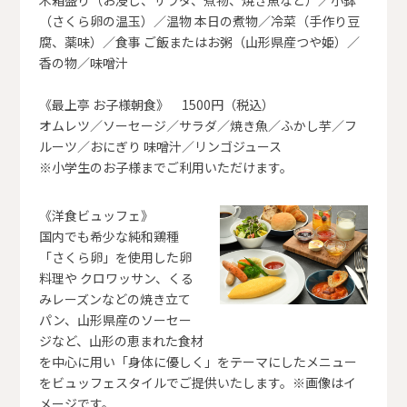
木箱盛り（お浸し、サラダ、煮物、焼き魚など）／小鉢
（さくら卵の温玉）／温物 本日の煮物／冷菜（手作り豆
腐、薬味）／食事 ご飯またはお粥（山形県産つや姫）／
香の物／味噌汁
《最上亭 お子様朝食》 1500円（税込）
オムレツ／ソーセージ／サラダ／焼き魚／ふかし芋／フ
ルーツ／おにぎり 味噌汁／リンゴジュース
※小学生のお子様までご利用いただけます。
《洋食ビュッフェ》
国内でも希少な純和鶏種
「さくら卵」を使用した卵
料理や クロワッサン、くる
みレーズンなどの焼き立て
パン、山形県産のソーセー
ジなど、山形の恵まれた食材
を中心に用い「身体に優しく」をテーマにしたメニュー
をビュッフェスタイルでご提供いたします。※画像はイ
メージです。