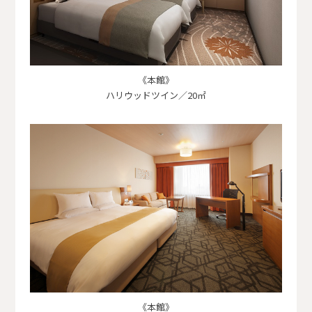
《本館》
ハリウッドツイン／20㎡
《本館》