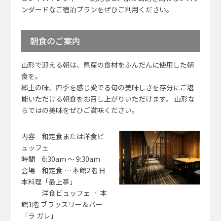
ンダードなご宿泊プランをぜひご利用ください。
朝食のご案内
山形で迎える朝は、県産の食材をふんだんに使用した朝
食を。
郷土の味、四季を感じ愛でる旬の美味しさを存分にご堪
能いただける朝食をお召し上がりいただけます。 山形な
らではの美味をぜひご賞味ください。
内容 和定食または洋食ビ
ュッフェ
時間 6:30am ～ 9:30am
会場 和定食 … 本館2階 日
本料理「最上亭」
洋食ビュッフェ … 本
館1階 ブラッスリー＆バー
「ラ ガレ」