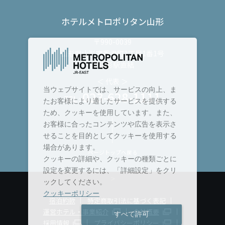
ホテルメトロポリタン山形
〒990-0039
山形県山形市香澄町1丁目1番1号
JR山形駅直結
＜ 代表 ＞
当ウェブサイトでは、サービスの向上、ま
023-628-1111
TEL :
たお客様により適したサービスを提供する
ため、クッキーを使用しています。また、
お客様に合ったコンテンツや広告を表示さ
せることを目的としてクッキーを使用する
場合があります。
ページトップへ戻る
クッキーの詳細や、クッキーの種類ごとに
設定を変更するには、「詳細設定」をクリ
>
ックしてください。
クッキーポリシー
宿泊約款
特定商取引法に基づく表記
運営ホテル・事業紹介
会社概要
すべて許可
採用情報
プライバシーポリシー